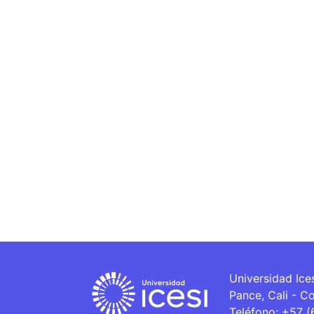
Universidad Ice
Pance, Cali - C
Teléfono: +57 