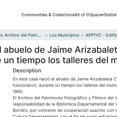
Communities & Collections
All of DSpace
Statist
Fondo Archivo del Patrimonio Fotográfico y Fílmico del Valle del Cauca
Los Municipios
l abuelo de Jaime Arizabalet
 un tiempo los talleres del 
Description
En esta casa nació el abuelo de Jaime Arizabaleta Ca
funcionaron, durante un tiempo los talleres del munic
1960.
El Archivo del Patrimonio Fotográfico y Fílmico del 
responsabilidad de la Biblioteca Departamental del 
Borrero, por convenio de cooperación suscrito con l
Cultura Departamental, con el fin de aunar esfuerzo