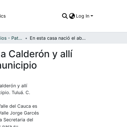
ics
Log In
APFFVC - Edificios - Patrimonial
En esta casa nació el abuelo de Jaime Arizabaleta Calderón y allí funcionaron, durante un tiempo los talleres del municipio
a Calderón y allí
municipio
lderón y allí
ipio. Tuluá. C.
Valle del Cauca es
Valle Jorge Garcés
a Secretaria del
s para su