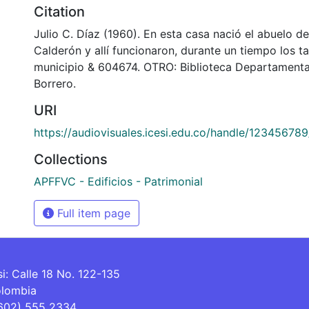
Citation
Julio C. Díaz (1960). En esta casa nació el abuelo d
Calderón y allí funcionaron, durante un tiempo los ta
municipio & 604674. OTRO: Biblioteca Departamenta
Borrero.
URI
https://audiovisuales.icesi.edu.co/handle/12345678
Collections
APFFVC - Edificios - Patrimonial
Full item page
si: Calle 18 No. 122-135
olombia
(602) 555 2334