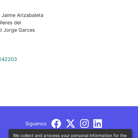
e Jaime Arizabaleta
lleres del
l Jorge Garces
9/42203
Síguenos
We collect and process your personal information for the