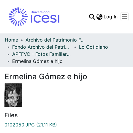
(curren
Log In
Communities & Collec
All of DSpace
Home
Archivo del Patrimonio Fotográfico y Fílmico del Valle del Cauca
Fondo Archivo del Patrimonio Fotográfico y Fílmico del Valle del Cauca
Lo Cotidiano
Statistics
APFFVC - Fotos Familiares - Patrimonial
Ermelina Gómez e hijo
Ermelina Gómez e hijo
Files
0102050.JPG
(21.11 KB)