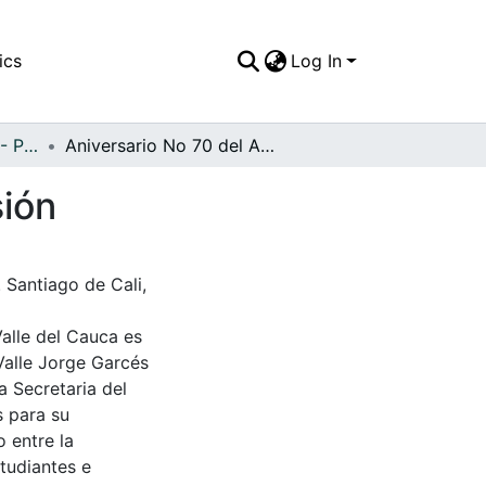
ics
Log In
APFFVC - Personajes - Patrimonial
Aniversario No 70 del Acueducto Metálico a presión
sión
 Santiago de Cali,
Valle del Cauca es
Valle Jorge Garcés
a Secretaria del
s para su
 entre la
tudiantes e