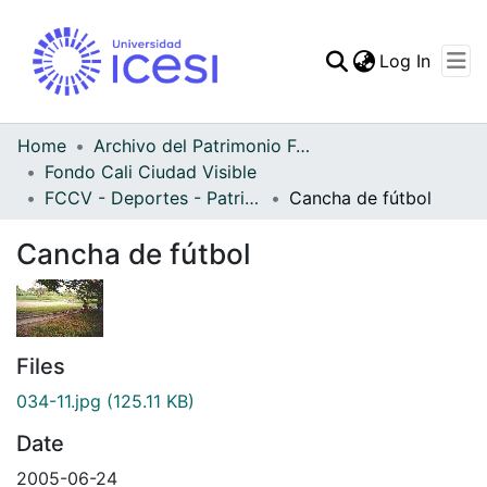
(curren
Log In
Communities & Collec
All of DSpace
Home
Archivo del Patrimonio Fotográfico y Fílmico del Valle del Cauca
Fondo Cali Ciudad Visible
Statistics
FCCV - Deportes - Patrimonial
Cancha de fútbol
Cancha de fútbol
Files
034-11.jpg
(125.11 KB)
Date
2005-06-24