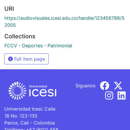
URI
https://audiovisuales.icesi.edu.co/handle/123456789/5
2005
Collections
FCCV - Deportes - Patrimonial
Full item page
Síguenos
Universidad Icesi: Calle
18 No. 122-135
Pance, Cali - Colombia
Teléfono: +57 (602) 555