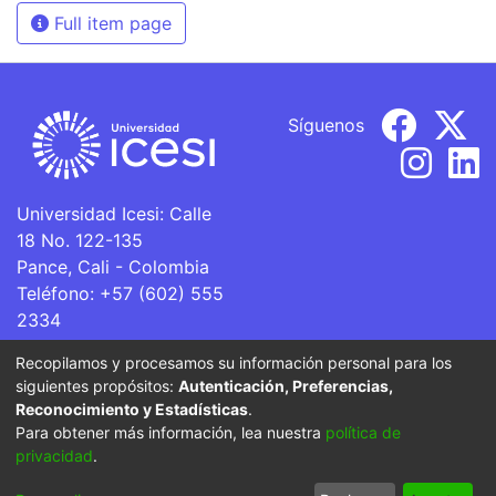
Full item page
Síguenos
Universidad Icesi: Calle
18 No. 122-135
Pance, Cali - Colombia
Teléfono: +57 (602) 555
2334
ventanillaunica@icesi.edu.co
Recopilamos y procesamos su información personal para los
siguientes propósitos:
Autenticación, Preferencias,
La Universidad Icesi es una Institución de Educación
Reconocimiento y Estadísticas
.
Superior que se encuentra sujeta a inspección y vigilancia
Para obtener más información, lea nuestra
política de
por parte del Ministerio de Educación Nacional.
privacidad
.
Cookie
Privacy
End User
Send