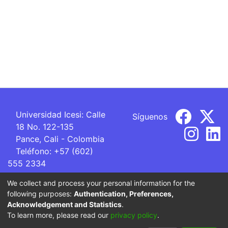
Universidad Icesi: Calle
Síguenos
18 No. 122-135
Pance, Cali - Colombia
Teléfono: +57 (602)
555 2334
ventanillaunica@icesi.edu.co
We collect and process your personal information for the
following purposes:
Authentication, Preferences,
La Universidad Icesi es una Institución de Educación
Acknowledgement and Statistics
.
Superior que se encuentra sujeta a inspección y vigilancia
To learn more, please read our
privacy policy
.
por parte del Ministerio de Educación Nacional.