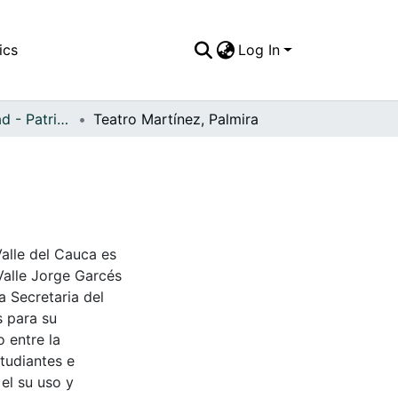
ics
Log In
APFFVC - Ciudad - Patrimonial
Teatro Martínez, Palmira
Valle del Cauca es
Valle Jorge Garcés
a Secretaria del
s para su
 entre la
tudiantes e
 el su uso y