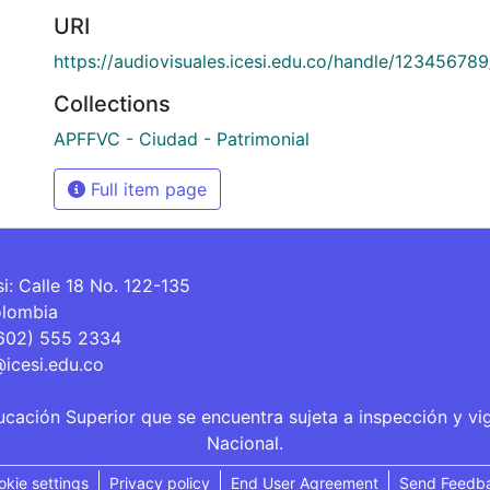
URI
https://audiovisuales.icesi.edu.co/handle/12345678
Collections
APFFVC - Ciudad - Patrimonial
Full item page
si: Calle 18 No. 122-135
olombia
(602) 555 2334
@icesi.edu.co
ucación Superior que se encuentra sujeta a inspección y vi
Nacional.
okie settings
Privacy policy
End User Agreement
Send Feedb