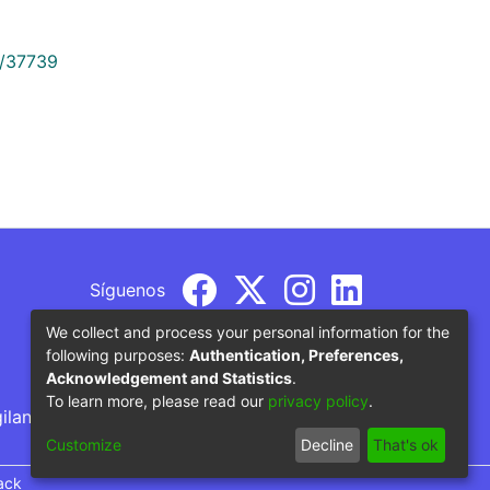
9/37739
Síguenos
We collect and process your personal information for the
following purposes:
Authentication, Preferences,
Acknowledgement and Statistics
.
To learn more, please read our
privacy policy
.
gilancia por parte del Ministerio de Educación
Customize
Decline
That's ok
ack