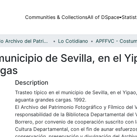
Communities & Collections
All of DSpace
Statist
Fondo Archivo del Patrimonio Fotográfico y Fílmico del Valle del Cauca
Lo Cotidiano
municipio de Sevilla, en el Y
rgas
Description
Trasteo típico en el municipio de Sevilla, en el Yipao
aguanta grandes cargas. 1992.
El Archivo del Patrimonio Fotográfico y Fílmico del 
responsabilidad de la Biblioteca Departamental del 
Borrero, por convenio de cooperación suscrito con l
Cultura Departamental, con el fin de aunar esfuerzo
conservación, preservación y divulgación del Archivo