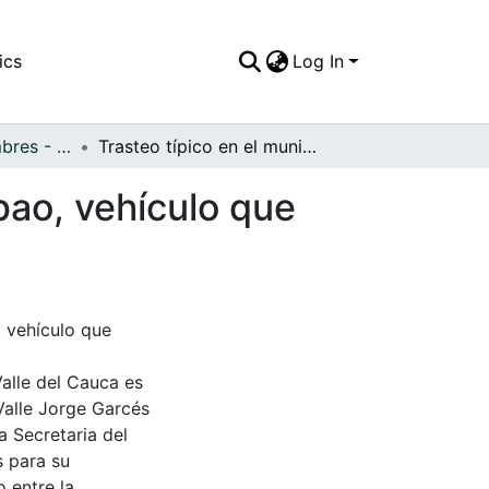
ics
Log In
APFFVC - Costumbres - Patrimonial
Trasteo típico en el municipio de Sevilla, en el Yipao, vehículo que aguanta grandes cargas
ipao, vehículo que
, vehículo que
Valle del Cauca es
Valle Jorge Garcés
a Secretaria del
s para su
 entre la