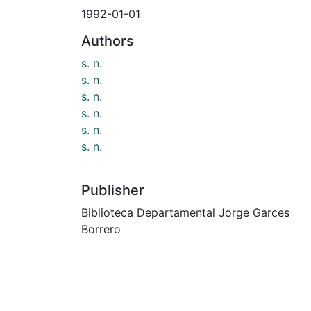
1992-01-01
Authors
s. n.
s. n.
s. n.
s. n.
s. n.
s. n.
Publisher
Biblioteca Departamental Jorge Garces
Borrero