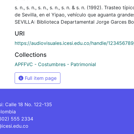
s. n., s. n., s. n., s. n., s. n. & s. n. (1992). Trasteo típ
de Sevilla, en el Yipao, vehículo que aguanta grand
SEVILLA: Biblioteca Departamental Jorge Garces Bo
URI
https://audiovisuales.icesi.edu.co/handle/12345678
Collections
APFFVC - Costumbres - Patrimonial
Full item page
si: Calle 18 No. 122-135
olombia
(602) 555 2334
@icesi.edu.co