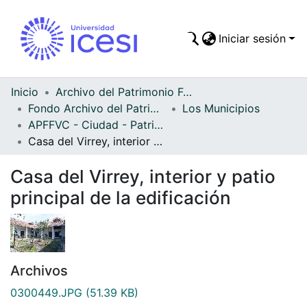
Iniciar sesión
Comunidades
Todo DSpace
Inicio
Archivo del Patrimonio Fotográfico y Fílmico del Valle del Cauca
Fondo Archivo del Patrimonio Fotográfico y Fílmico del Valle del Cauca
Los Municipios
Estadísticas
APFFVC - Ciudad - Patrimonial
Casa del Virrey, interior y patio principal de la edificación
Casa del Virrey, interior y patio
principal de la edificación
Archivos
0300449.JPG
(51.39 KB)