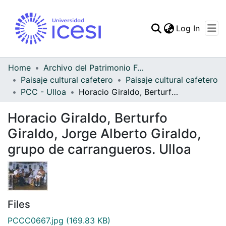
(curren
Log In
Communities & Collec
All of DSpace
Home
Archivo del Patrimonio Fotográfico y Fílmico del Valle del Cauca
Paisaje cultural cafetero
Paisaje cultural cafetero
Statistics
PCC - Ulloa
Horacio Giraldo, Berturfo Giraldo, Jorge Alberto Giraldo, grupo de carrangueros. Ulloa
Horacio Giraldo, Berturfo
Giraldo, Jorge Alberto Giraldo,
grupo de carrangueros. Ulloa
Files
PCCC0667.jpg
(169.83 KB)