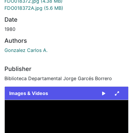
FDO018372.jpg
(4.38 MB)
FDO018372A.jpg
(5.6 MB)
Date
1980
Authors
Gonzalez Carlos A.
Publisher
Biblioteca Departamental Jorge Garcés Borrero
Images & Videos
Slide 1 of 2