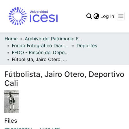
(curren
Log In
Communities & Collec
All of DSpace
Home
Archivo del Patrimonio Fotográfico y Fílmico del Valle del Cauca
Fondo Fotográfico Diario Occidente
Deportes
Statistics
FFDO - Rincón del Deportivo Cali - Patrimonial
Fútbolista, Jairo Otero, Deportivo Cali
Fútbolista, Jairo Otero, Deportivo
Cali
Files