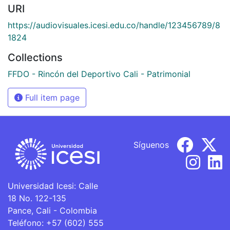
URI
https://audiovisuales.icesi.edu.co/handle/123456789/8
1824
Collections
FFDO - Rincón del Deportivo Cali - Patrimonial
Full item page
Síguenos
Universidad Icesi: Calle
18 No. 122-135
Pance, Cali - Colombia
Teléfono: +57 (602) 555