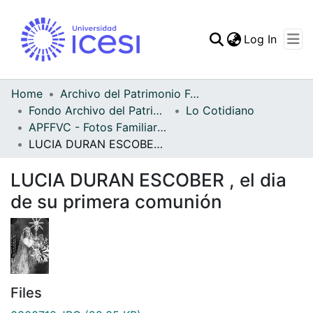
(curren
Log In
Communities & Collec
All of DSpace
Home
Archivo del Patrimonio Fotográfico y Fílmico del Valle del Cauca
Fondo Archivo del Patrimonio Fotográfico y Fílmico del Valle del Cauca
Lo Cotidiano
Statistics
APFFVC - Fotos Familiares - Patrimonial
LUCIA DURAN ESCOBER , el dia de su primera comunión
LUCIA DURAN ESCOBER , el dia
de su primera comunión
Files