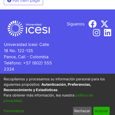
Full item page
Síguenos
Universidad Icesi: Calle
18 No. 122-135
Pance, Cali - Colombia
Teléfono: +57 (602) 555
2334
ventanillaunica@icesi.edu.co
Recopilamos y procesamos su información personal para los
siguientes propósitos:
Autenticación, Preferencias,
La Universidad Icesi es una Institución de Educación
Reconocimiento y Estadísticas
.
Superior que se encuentra sujeta a inspección y vigilancia
Para obtener más información, lea nuestra
política de
por parte del Ministerio de Educación Nacional.
privacidad
.
Cookie
Privacy
End User
Send
Personalizar
Rechazar
Aceptar
settings
policy
Agreement
Feedback