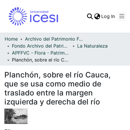
(curren
Log In
Communities & Collec
All of DSpace
Home
Archivo del Patrimonio Fotográfico y Fílmico del Valle del Cauca
Fondo Archivo del Patrimonio Fotográfico y Fílmico del Valle del Cauca
La Naturaleza
Statistics
APFFVC - Flora - Patrimonial
Planchón, sobre el río Cauca, que se usa como medio de traslado entre la margen izquierda y derecha del río
Planchón, sobre el río Cauca,
que se usa como medio de
traslado entre la margen
izquierda y derecha del río