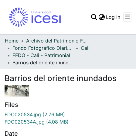
(curren
Log In
Communities & Collec
All of DSpace
Home
Archivo del Patrimonio Fotográfico y Fílmico del Valle del Cauca
Fondo Fotográfico Diario Occidente
Cali
Statistics
FFDO - Cali - Patrimonial
Barrios del oriente inundados
Barrios del oriente inundados
Files
FDO020534.jpg
(2.76 MB)
FDO020534A.jpg
(4.08 MB)
Date