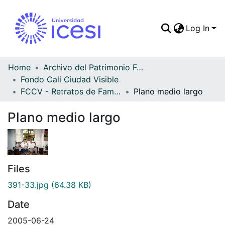
Log In
Communities & Colle
All of DSpace
Home
Archivo del Patrimonio Fotográfico y Fílmico del Valle del Cauca
Fondo Cali Ciudad Visible
Statistics
FCCV - Retratos de Familia - Patrimonial
Plano medio largo
Plano medio largo
Files
391-33.jpg
(64.38 KB)
Date
2005-06-24