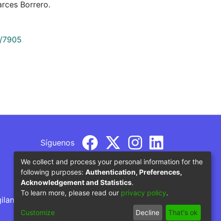
rces Borrero.
9/7905
Síguenos
We collect and process your personal information for the
following purposes:
Authentication, Preferences,
Acknowledgement and Statistics
.
To learn more, please read our
privacy policy
.
gilancia por parte del Ministerio de Educación
Customize
Decline
That's ok