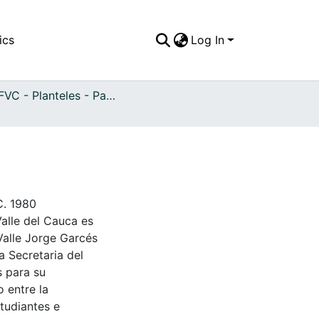
ics
Log In
APFFVC - Planteles - Patrimonial
C. 1980
Valle del Cauca es
Valle Jorge Garcés
a Secretaria del
s para su
 entre la
tudiantes e