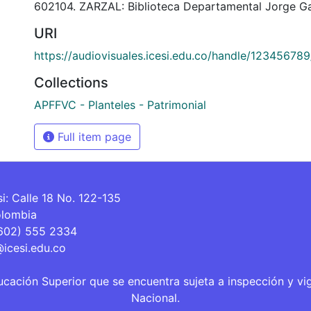
602104. ZARZAL: Biblioteca Departamental Jorge Ga
URI
https://audiovisuales.icesi.edu.co/handle/12345678
Collections
APFFVC - Planteles - Patrimonial
Full item page
si: Calle 18 No. 122-135
olombia
(602) 555 2334
@icesi.edu.co
ucación Superior que se encuentra sujeta a inspección y vi
Nacional.