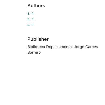
Authors
s. n.
s. n.
s. n.
Publisher
Biblioteca Departamental Jorge Garces
Borrero