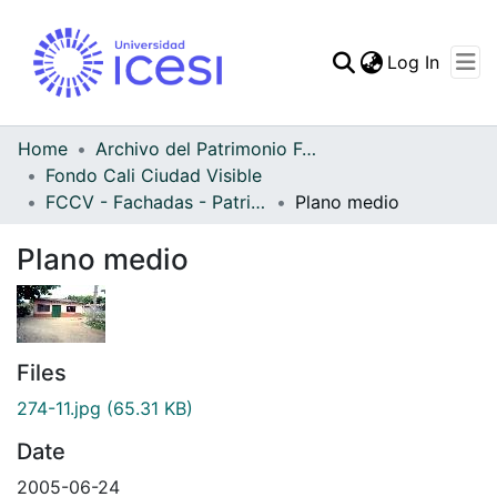
(curren
Log In
Communities & Collec
All of DSpace
Home
Archivo del Patrimonio Fotográfico y Fílmico del Valle del Cauca
Fondo Cali Ciudad Visible
Statistics
FCCV - Fachadas - Patrimonial
Plano medio
Plano medio
Files
274-11.jpg
(65.31 KB)
Date
2005-06-24