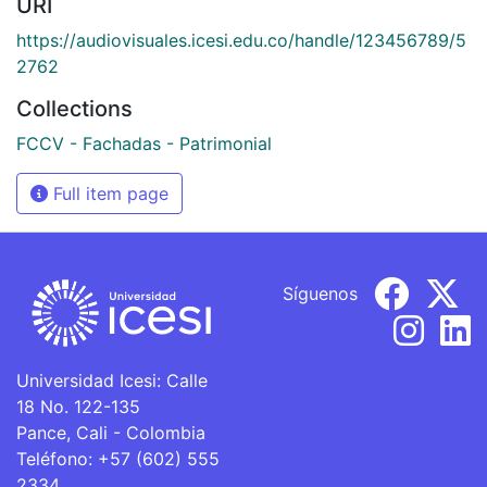
URI
https://audiovisuales.icesi.edu.co/handle/123456789/5
2762
Collections
FCCV - Fachadas - Patrimonial
Full item page
Síguenos
Universidad Icesi: Calle
18 No. 122-135
Pance, Cali - Colombia
Teléfono: +57 (602) 555
2334