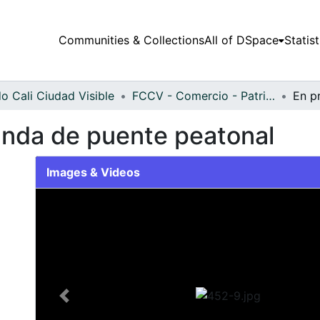
Communities & Collections
All of DSpace
Statist
o Cali Ciudad Visible
FCCV - Comercio - Patrimonial
anda de puente peatonal
Images & Videos
Slide 1 of 1
Previous