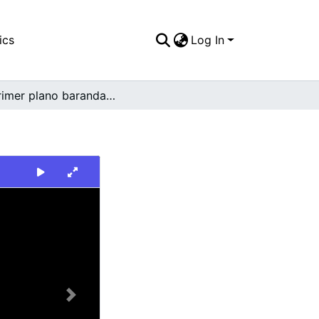
ics
Log In
En primer plano baranda de puente peatonal
Next