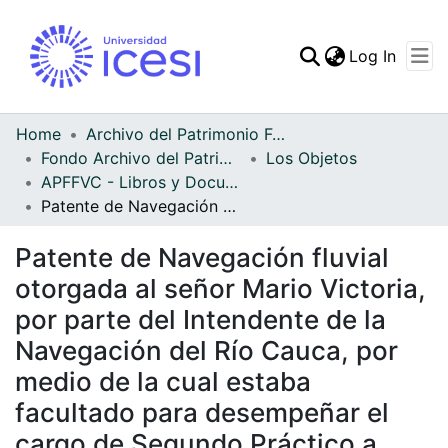
(curren
Log In
Communities & Collec
All of DSpace
Home
Archivo del Patrimonio Fotográfico y Fílmico del Valle del Cauca
Fondo Archivo del Patrimonio Fotográfico y Fílmico del Valle del Cauca
Los Objetos
Statistics
APFFVC - Libros y Documentos - Patrimonial
Patente de Navegación fluvial otorgada al señor Mario Victoria, por parte del Intendente de la Navegación del Río Cauca, por medio de la cual estaba facultado para desempeñar el cargo de Segundo Práctico a bordo de cualquier buque de vapor
Patente de Navegación fluvial
otorgada al señor Mario Victoria,
por parte del Intendente de la
Navegación del Río Cauca, por
medio de la cual estaba
facultado para desempeñar el
cargo de Segundo Práctico a