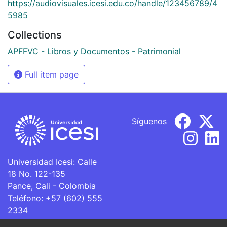
https://audiovisuales.icesi.edu.co/handle/123456789/4
5985
Collections
APFFVC - Libros y Documentos - Patrimonial
Full item page
Síguenos
Universidad Icesi: Calle
18 No. 122-135
Pance, Cali - Colombia
Teléfono: +57 (602) 555
2334
ventanillaunica@icesi.edu.co