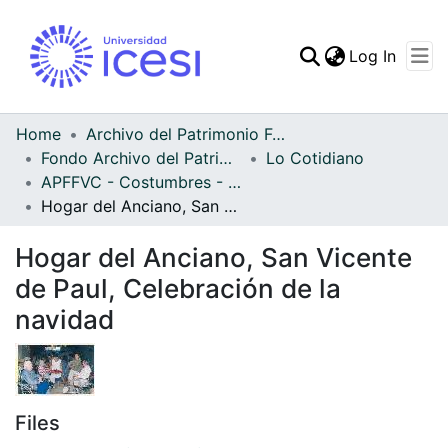
(curren
Log In
Communities & Collec
All of DSpace
Home
Archivo del Patrimonio Fotográfico y Fílmico del Valle del Cauca
Fondo Archivo del Patrimonio Fotográfico y Fílmico del Valle del Cauca
Lo Cotidiano
Statistics
APFFVC - Costumbres - Patrimonial
Hogar del Anciano, San Vicente de Paul, Celebración de la navidad
Hogar del Anciano, San Vicente
de Paul, Celebración de la
navidad
Files