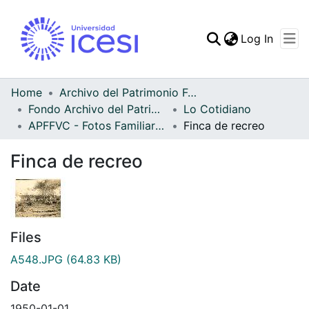
(curren
Log In
Communities & Collec
All of DSpace
Home
Archivo del Patrimonio Fotográfico y Fílmico del Valle del Cauca
Fondo Archivo del Patrimonio Fotográfico y Fílmico del Valle del Cauca
Lo Cotidiano
Statistics
APFFVC - Fotos Familiares - Patrimonial
Finca de recreo
Finca de recreo
Files
A548.JPG
(64.83 KB)
Date
1950-01-01