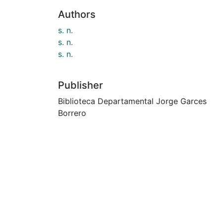
Authors
s. n.
s. n.
s. n.
Publisher
Biblioteca Departamental Jorge Garces
Borrero