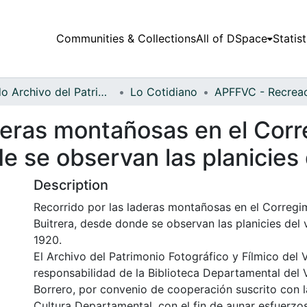
Communities & Collections
All of DSpace
Statist
Fondo Archivo del Patrimonio Fotográfico y Fílmico del Valle del Cauca
Lo Cotidiano
deras montañosas en el Corr
e se observan las planicies 
Description
Recorrido por las laderas montañosas en el Corregi
Buitrera, desde donde se observan las planicies del v
1920.
El Archivo del Patrimonio Fotográfico y Fílmico del 
responsabilidad de la Biblioteca Departamental del 
Borrero, por convenio de cooperación suscrito con l
Cultura Departamental, con el fin de aunar esfuerzo