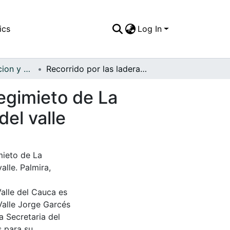
ics
Log In
APFFVC - Recreacion y Paseo - Patrimonial
Recorrido por las laderas montañosas en el Corregimieto de La Buitrera, desde donde se observan las planicies del valle
egimieto de La
del valle
mieto de La
alle. Palmira,
Valle del Cauca es
Valle Jorge Garcés
a Secretaria del
s para su