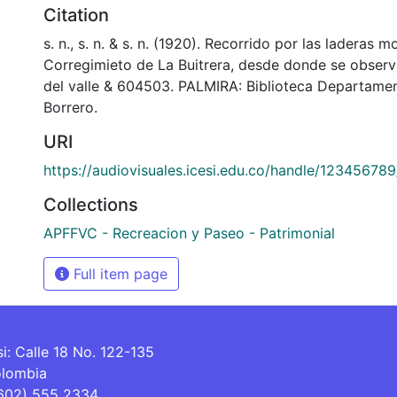
Citation
s. n., s. n. & s. n. (1920). Recorrido por las laderas 
Corregimieto de La Buitrera, desde donde se observa
del valle & 604503. PALMIRA: Biblioteca Departame
Borrero.
URI
https://audiovisuales.icesi.edu.co/handle/12345678
Collections
APFFVC - Recreacion y Paseo - Patrimonial
Full item page
si: Calle 18 No. 122-135
olombia
(602) 555 2334