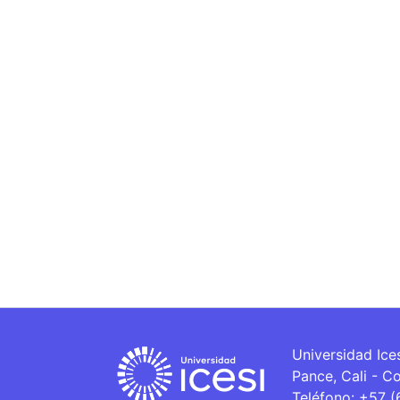
Universidad Ice
Pance, Cali - C
Teléfono: +57 