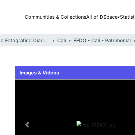
Communities & Collections
All of DSpace
Statist
Fondo Fotográfico Diario Occidente
Cali
FFDO - Cali - Patrimonial
Images & Videos
Slide 1 of 1
Previous