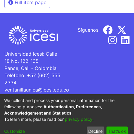
Full item page
Síguenos
Universidad Icesi: Calle
18 No. 122-135
Pance, Cali - Colombia
Teléfono: +57 (602) 555
2334
ventanillaunica@icesi.edu.co
We collect and process your personal information for the
La Universidad Icesi es una Institución de Educación
following purposes:
Authentication, Preferences,
Superior que se encuentra sujeta a inspección y vigilancia
Acknowledgement and Statistics
.
por parte del Ministerio de Educación Nacional.
To learn more, please read our
privacy policy
.
Cookie
Privacy
End User
Send
Customize
Decline
That's ok