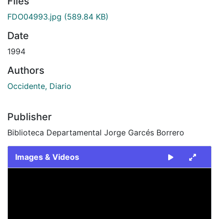
Files
FDO04993.jpg
(589.84 KB)
Date
1994
Authors
Occidente, Diario
Publisher
Biblioteca Departamental Jorge Garcés Borrero
Images & Videos
Slide 1 of 1