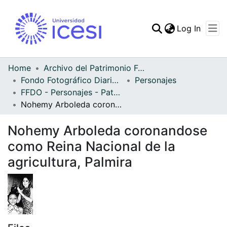
(curren
Log In
Communities & Collec
All of DSpace
Home
Archivo del Patrimonio Fotográfico y Fílmico del Valle del Cauca
Fondo Fotográfico Diario Occidente
Personajes
Statistics
FFDO - Personajes - Patrimonial
Nohemy Arboleda coronandose como Reina Nacional de la agricultura, Palmira
Nohemy Arboleda coronandose
como Reina Nacional de la
agricultura, Palmira