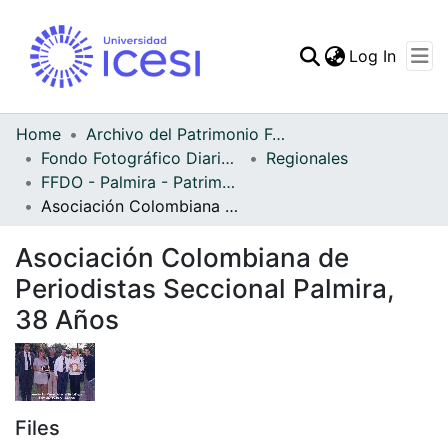
(curren
Log In
Communities & Collec
All of DSpace
Home
Archivo del Patrimonio Fotográfico y Fílmico del Valle del Cauca
Fondo Fotográfico Diario Occidente
Regionales
Statistics
FFDO - Palmira - Patrimonial
Asociación Colombiana de Periodistas Seccional Palmira, 38 Años
Asociación Colombiana de
Periodistas Seccional Palmira,
38 Años
Files