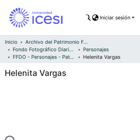
Iniciar sesión
Comunidades
Todo DSpace
Inicio
Archivo del Patrimonio Fotográfico y Fílmico del Valle del Cauca
Fondo Fotográfico Diario Occidente
Personajes
Estadísticas
FFDO - Personajes - Patrimonial
Helenita Vargas
Helenita Vargas
Cargando...