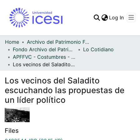
(curren
Log In
Communities & Collec
All of DSpace
Home
Archivo del Patrimonio Fotográfico y Fílmico del Valle del Cauca
Fondo Archivo del Patrimonio Fotográfico y Fílmico del Valle del Cauca
Lo Cotidiano
Statistics
APFFVC - Costumbres - Patrimonial
Los vecinos del Saladito escuchando las propuestas de un líder político
Los vecinos del Saladito
escuchando las propuestas de
un líder político
Files