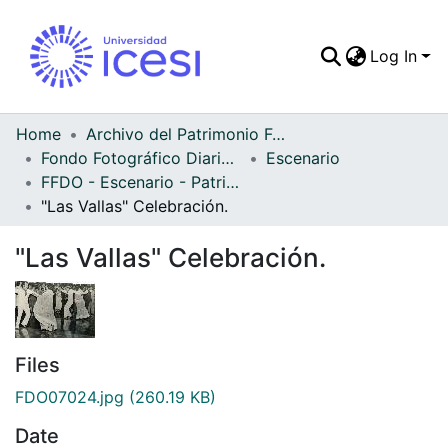
Log In
Communities & Colle
All of DSpace
Home
Archivo del Patrimonio Fotográfico y Fílmico del Valle del Cauca
Fondo Fotográfico Diario Occidente
Escenario
Statistics
FFDO - Escenario - Patrimonial
"Las Vallas" Celebración.
"Las Vallas" Celebración.
Files
FDO07024.jpg
(260.19 KB)
Date