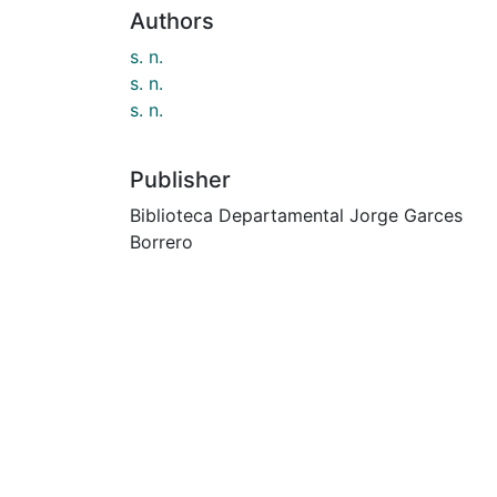
Authors
s. n.
s. n.
s. n.
Publisher
Biblioteca Departamental Jorge Garces
Borrero