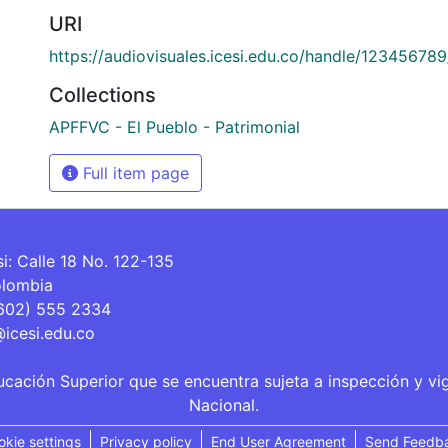
URI
https://audiovisuales.icesi.edu.co/handle/12345678
Collections
APFFVC - El Pueblo - Patrimonial
Full item page
si: Calle 18 No. 122-135
olombia
(602) 555 2334
@icesi.edu.co
ucación Superior que se encuentra sujeta a inspección y vi
Nacional.
okie settings
Privacy policy
End User Agreement
Send Feedb