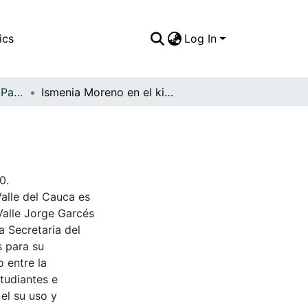
ics
Log In
APFFVC - El Pueblo - Patrimonial
Ismenia Moreno en el kiosko del parque
0.
Valle del Cauca es
Valle Jorge Garcés
a Secretaria del
s para su
 entre la
tudiantes e
 el su uso y