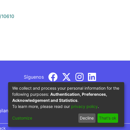
9/10610
Síguenos
We collect and process your personal information for the
following purposes:
Authentication, Preferences,
Acknowledgement and Statistics
.
To learn more, please read our
privacy policy
.
gilancia por parte del Ministerio de Educación
Customize
Decline
That's ok
ack