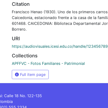
Citation
Francisco Henao (1930). Uno de los primeros carros
Caicedonia, estacionado frente a la casa de la famil
601468. CAICEDONIA: Biblioteca Departamental Jo
Borrero.
URI
https://audiovisuales.icesi.edu.co/handle/12345678
Collections
APFFVC - Fotos Familiares - Patrimonial
Full item page
si: Calle 18 No. 122-135
olombia
(602) 555 2334