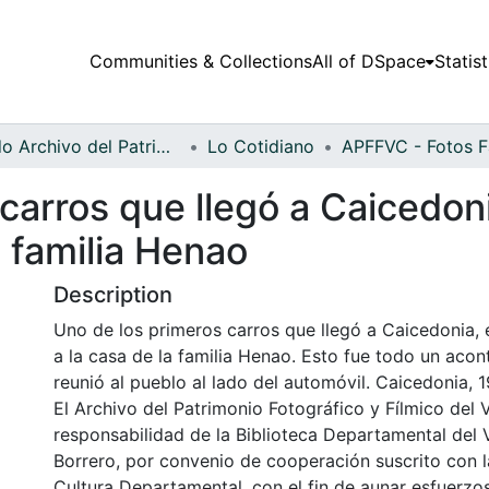
Communities & Collections
All of DSpace
Statist
Fondo Archivo del Patrimonio Fotográfico y Fílmico del Valle del Cauca
Lo Cotidiano
carros que llegó a Caicedon
a familia Henao
Description
Uno de los primeros carros que llegó a Caicedonia, 
a la casa de la familia Henao. Esto fue todo un aco
reunió al pueblo al lado del automóvil. Caicedonia, 
El Archivo del Patrimonio Fotográfico y Fílmico del 
responsabilidad de la Biblioteca Departamental del 
Borrero, por convenio de cooperación suscrito con l
Cultura Departamental, con el fin de aunar esfuerzo