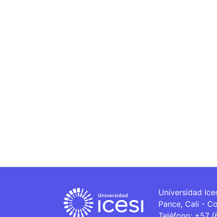
Universidad Ice
Pance, Cali - C
Teléfono: +57 