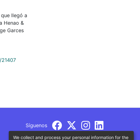
 que llegó a
ia Henao &
rge Garces
9/21407
Síguenos
We collect and process your personal information for the