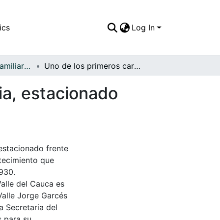
ics
Log In
APFFVC - Fotos Familiares - Patrimonial
Uno de los primeros carros que llegó a Caicedonia, estacionado frente a la casa de la familia Henao
ia, estacionado
estacionado frente
ntecimiento que
1930.
Valle del Cauca es
Valle Jorge Garcés
a Secretaria del
s para su