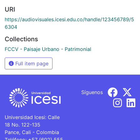
URI
https://audiovisuales.icesi.edu.co/handle/123456789/5
6304
Collections
FCCV - Paisaje Urbano - Patrimonial
Full item page
Síguenos
Universidad Icesi: Calle
18 No. 122-135
Pance, Cali - Colombia
Teléfono: +57 (602) 555