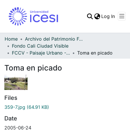
(curren
Log In
Communities & Collec
All of DSpace
Home
Archivo del Patrimonio Fotográfico y Fílmico del Valle del Cauca
Fondo Cali Ciudad Visible
Statistics
FCCV - Paisaje Urbano - Patrimonial
Toma en picado
Toma en picado
Files
359-7.jpg
(64.91 KB)
Date
2005-06-24