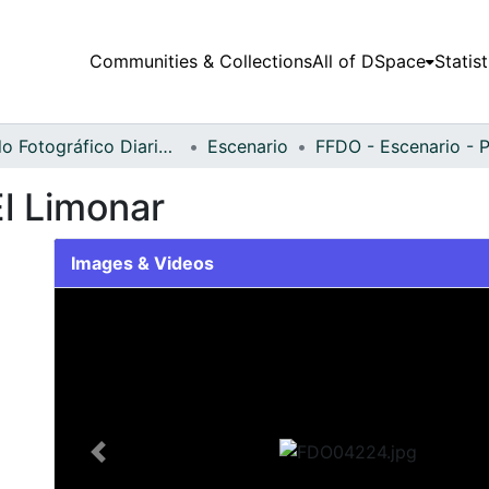
Communities & Collections
All of DSpace
Statist
Fondo Fotográfico Diario Occidente
Escenario
El Limonar
Images & Videos
Slide 1 of 1
Previous