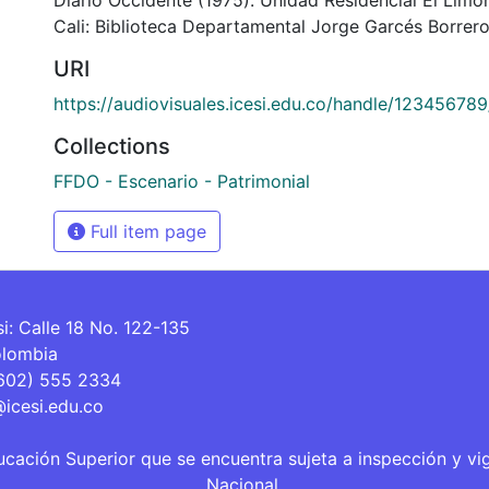
Cali: Biblioteca Departamental Jorge Garcés Borrero
URI
https://audiovisuales.icesi.edu.co/handle/12345678
Collections
FFDO - Escenario - Patrimonial
Full item page
si: Calle 18 No. 122-135
olombia
(602) 555 2334
@icesi.edu.co
ucación Superior que se encuentra sujeta a inspección y vi
Nacional.