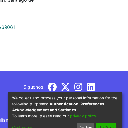
.
9/69061
Síguenos
We collect and process your personal information for the
following purposes:
Authentication, Preferences,
Acknowledgement and Statistics
.
To learn more, please read our
privacy policy
.
gilancia por parte del Ministerio de Educación
Customize
Decline
That's ok