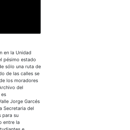
en en la Unidad
el pésimo estado
de sólo una ruta de
do de las calles se
 de los moradores
Archivo del
 es
Valle Jorge Garcés
a Secretaria del
s para su
 entre la
tudiantes e