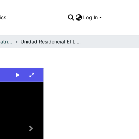
ics
Log In
FFDO - Escenario - Patrimonial
Unidad Residencial El Limonar
Next