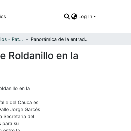
ics
Log In
APFFVC - Edificios - Patrimonial
Panorámica de la entrada principal del hospital de Roldanillo en la década de los 60's
e Roldanillo en la
ldanillo en la
Valle del Cauca es
Valle Jorge Garcés
a Secretaria del
s para su
 entre la