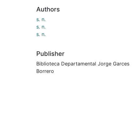
Authors
s. n.
s. n.
s. n.
Publisher
Biblioteca Departamental Jorge Garces
Borrero