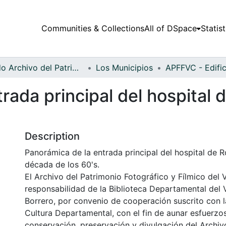
Communities & Collections
All of DSpace
Statist
Fondo Archivo del Patrimonio Fotográfico y Fílmico del Valle del Cauca
Los Municipios
ada principal del hospital d
Description
Panorámica de la entrada principal del hospital de Ro
década de los 60's.
El Archivo del Patrimonio Fotográfico y Fílmico del 
responsabilidad de la Biblioteca Departamental del 
Borrero, por convenio de cooperación suscrito con l
Cultura Departamental, con el fin de aunar esfuerzo
conservación, preservación y divulgación del Archivo