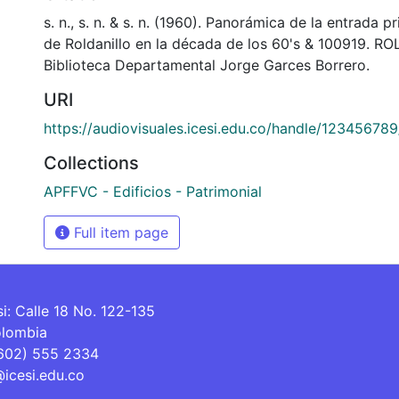
s. n., s. n. & s. n. (1960). Panorámica de la entrada pr
de Roldanillo en la década de los 60's & 100919. R
Biblioteca Departamental Jorge Garces Borrero.
URI
https://audiovisuales.icesi.edu.co/handle/12345678
Collections
APFFVC - Edificios - Patrimonial
Full item page
si: Calle 18 No. 122-135
olombia
(602) 555 2334
@icesi.edu.co