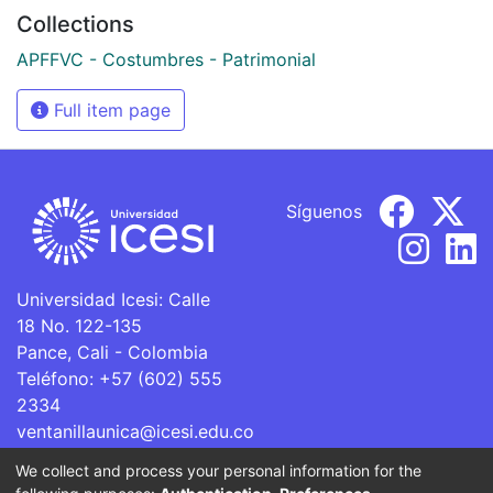
Collections
APFFVC - Costumbres - Patrimonial
Full item page
Síguenos
Universidad Icesi: Calle
18 No. 122-135
Pance, Cali - Colombia
Teléfono: +57 (602) 555
2334
ventanillaunica@icesi.edu.co
We collect and process your personal information for the
La Universidad Icesi es una Institución de Educación