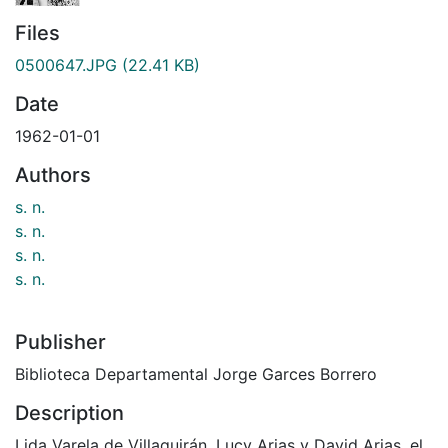
Files
0500647.JPG
(22.41 KB)
Date
1962-01-01
Authors
s. n.
s. n.
s. n.
s. n.
Publisher
Biblioteca Departamental Jorge Garces Borrero
Description
Lida Varela de Villaquirán, Lucy Arias y David Arias, el