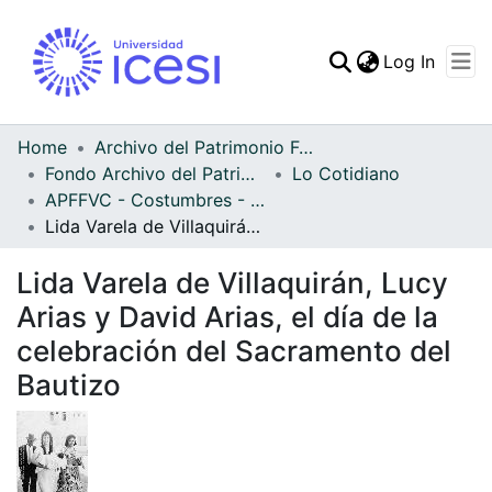
(curren
Log In
Communities & Collec
All of DSpace
Home
Archivo del Patrimonio Fotográfico y Fílmico del Valle del Cauca
Fondo Archivo del Patrimonio Fotográfico y Fílmico del Valle del Cauca
Lo Cotidiano
Statistics
APFFVC - Costumbres - Patrimonial
Lida Varela de Villaquirán, Lucy Arias y David Arias, el día de la celebración del Sacramento del Bautizo
Lida Varela de Villaquirán, Lucy
Arias y David Arias, el día de la
celebración del Sacramento del
Bautizo