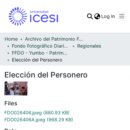
(curren
Log In
Communities & Collec
All of DSpace
Home
Archivo del Patrimonio Fotográfico y Fílmico del Valle del Cauca
Fondo Fotográfico Diario Occidente
Regionales
Statistics
FFDO - Yumbo - Patrimonial
Elección del Personero
Elección del Personero
Files
FDO026406.jpeg
(880.93 KB)
FDO026406A.jpeg
(968.29 KB)