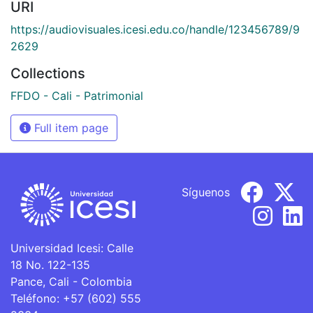
URI
https://audiovisuales.icesi.edu.co/handle/123456789/9
2629
Collections
FFDO - Cali - Patrimonial
Full item page
Síguenos
Universidad Icesi: Calle
18 No. 122-135
Pance, Cali - Colombia
Teléfono: +57 (602) 555