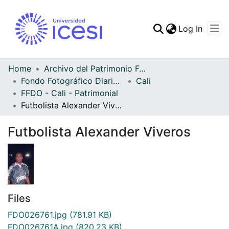
(curren
Log In
Communities & Collec
All of DSpace
Home
Archivo del Patrimonio Fotográfico y Fílmico del Valle del Cauca
Fondo Fotográfico Diario Occidente
Cali
Statistics
FFDO - Cali - Patrimonial
Futbolista Alexander Viveros
Futbolista Alexander Viveros
Files
FDO026761.jpg
(781.91 KB)
FDO026761A.jpg
(820.23 KB)