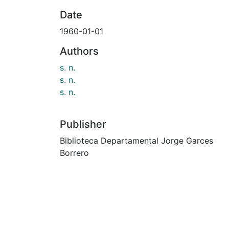
Date
1960-01-01
Authors
s. n.
s. n.
s. n.
Publisher
Biblioteca Departamental Jorge Garces
Borrero