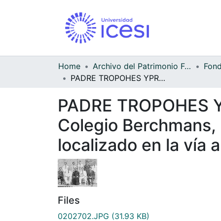
Home
Archivo del Patrimonio Fotográfico y Fílmico del Valle del Cauca
PADRE TROPOHES YPROFESORES DEL COLEGIO BERCHMANS, El Colegio Berchmans, de la comunidad de los Jesuítas, hoy está localizado en la vía a Pance Santiago de Cali, C
PADRE TROPOHES Y
Colegio Berchmans, 
localizado en la vía 
Files
0202702.JPG
(31.93 KB)