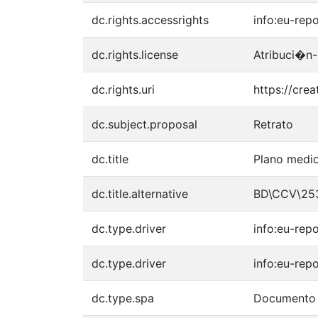
dc.rights.accessrights
info:eu-rep
dc.rights.license
Atribuci�n-
dc.rights.uri
https://cre
dc.subject.proposal
Retrato
dc.title
Plano medio
dc.title.alternative
BD\CCV\25
dc.type.driver
info:eu-rep
dc.type.driver
info:eu-rep
dc.type.spa
Documento 