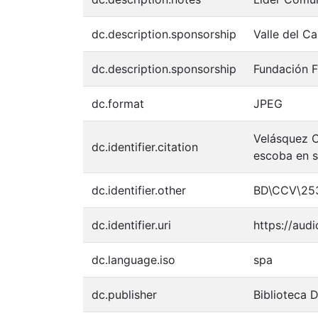
dc.description.sponsorship
Valle del C
dc.description.sponsorship
Fundación F
dc.format
JPEG
Velásquez C
dc.identifier.citation
escoba en s
dc.identifier.other
BD\CCV\25
dc.identifier.uri
https://aud
dc.language.iso
spa
dc.publisher
Biblioteca 