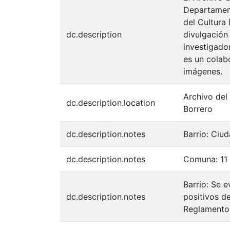
Departament
del Cultura
dc.description
divulgación
investigador
es un colabo
imágenes.
Archivo del
dc.description.location
Borrero
dc.description.notes
Barrio: Ciu
dc.description.notes
Comuna: 11
Barrio: Se e
dc.description.notes
positivos d
Reglamento 