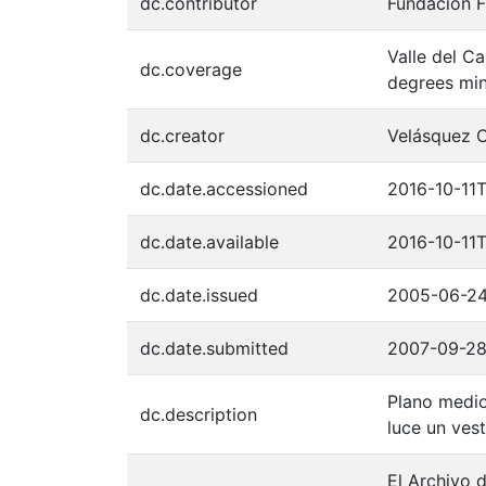
dc.contributor
Fundación F
Valle del C
dc.coverage
degrees min
dc.creator
Velásquez 
dc.date.accessioned
2016-10-11
dc.date.available
2016-10-11
dc.date.issued
2005-06-2
dc.date.submitted
2007-09-2
Plano medio
dc.description
luce un ves
El Archivo d