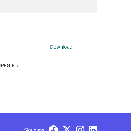
Download
JPEG File
Síguenos