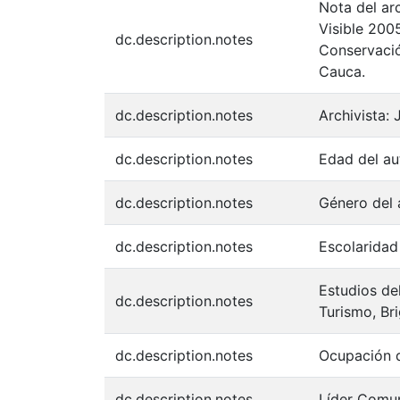
Nota del arc
Visible 200
dc.description.notes
Conservació
Cauca.
dc.description.notes
Archivista:
dc.description.notes
Edad del au
dc.description.notes
Género del 
dc.description.notes
Escolaridad 
Estudios de
dc.description.notes
Turismo, Br
dc.description.notes
Ocupación d
dc.description.notes
Líder Comuni