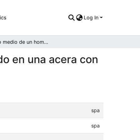
ics
Log In
Plano medio de un hombre de edad adulta, parado en una acera con una escoba en sus manos
do en una acera con
spa
spa