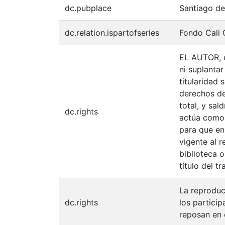
dc.pubplace
Santiago de
dc.relation.ispartofseries
Fondo Cali 
EL AUTOR, e
ni suplantar
titularidad
derechos de 
total, y sal
dc.rights
actúa como u
para que en
vigente al 
biblioteca o
título del tr
La reproduc
dc.rights
los partici
reposan en 