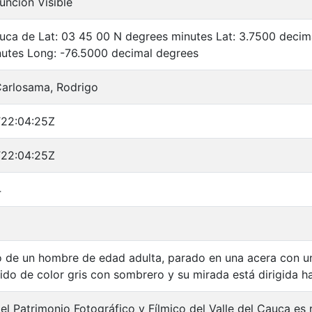
unción Visible
auca de Lat: 03 45 00 N degrees minutes Lat: 3.7500 deci
utes Long: -76.5000 decimal degrees
Carlosama, Rodrigo
T22:04:25Z
T22:04:25Z
4
8
 de un hombre de edad adulta, parado en una acera con u
tido de color gris con sombrero y su mirada está dirigida h
el Patrimonio Fotográfico y Fílmico del Valle del Cauca es 