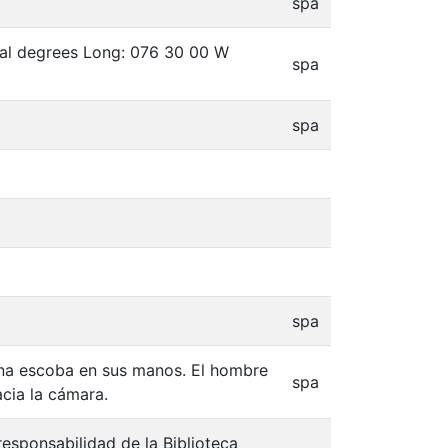
spa
mal degrees Long: 076 30 00 W
spa
spa
spa
na escoba en sus manos. El hombre
spa
acia la cámara.
responsabilidad de la Biblioteca