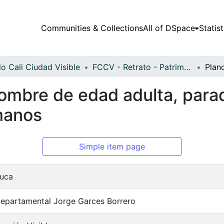
Communities & Collections
All of DSpace
Statist
o Cali Ciudad Visible
FCCV - Retrato - Patrimonial
ombre de edad adulta, para
manos
Simple item page
auca
Departamental Jorge Garces Borrero