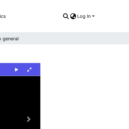
ics
Log In
o general
Next