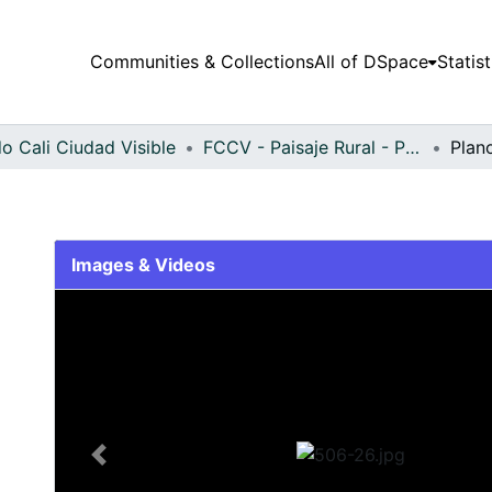
Communities & Collections
All of DSpace
Statist
o Cali Ciudad Visible
FCCV - Paisaje Rural - Patrimonial
Plan
Images & Videos
Slide 1 of 1
Previous