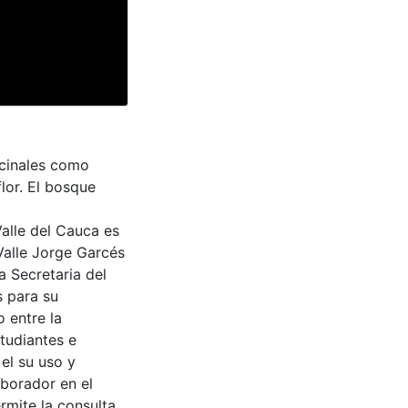
icinales como
lor. El bosque
Valle del Cauca es
Valle Jorge Garcés
a Secretaria del
s para su
 entre la
tudiantes e
 el su uso y
aborador en el
rmite la consulta