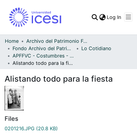
(curren
Log In
Communities & Collec
All of DSpace
Home
Archivo del Patrimonio Fotográfico y Fílmico del Valle del Cauca
Fondo Archivo del Patrimonio Fotográfico y Fílmico del Valle del Cauca
Lo Cotidiano
Statistics
APFFVC - Costumbres - Patrimonial
Alistando todo para la fiesta
Alistando todo para la fiesta
Files
0201216.JPG
(20.8 KB)