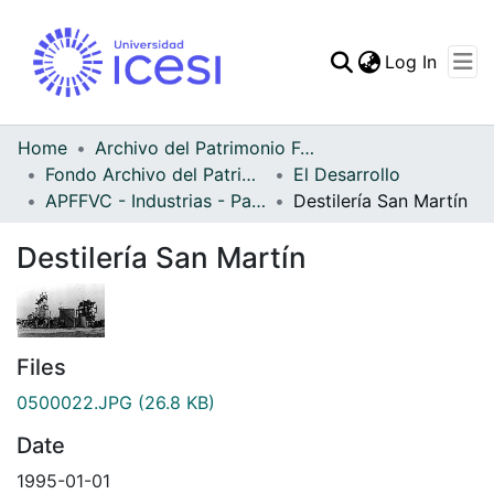
(curren
Log In
Communities & Collec
All of DSpace
Home
Archivo del Patrimonio Fotográfico y Fílmico del Valle del Cauca
Fondo Archivo del Patrimonio Fotográfico y Fílmico del Valle del Cauca
El Desarrollo
Statistics
APFFVC - Industrias - Patrimonial
Destilería San Martín
Destilería San Martín
Files
0500022.JPG
(26.8 KB)
Date
1995-01-01