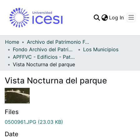
(curren
Log In
Communities & Collec
All of DSpace
Home
Archivo del Patrimonio Fotográfico y Fílmico del Valle del Cauca
Fondo Archivo del Patrimonio Fotográfico y Fílmico del Valle del Cauca
Los Municipios
Statistics
APFFVC - Edificios - Patrimonial
Vista Nocturna del parque
Vista Nocturna del parque
Files
0500961.JPG
(23.03 KB)
Date