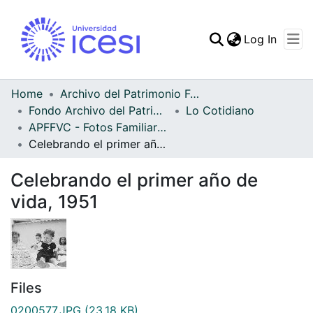
(curren
Log In
Communities & Collec
All of DSpace
Home
Archivo del Patrimonio Fotográfico y Fílmico del Valle del Cauca
Fondo Archivo del Patrimonio Fotográfico y Fílmico del Valle del Cauca
Lo Cotidiano
Statistics
APFFVC - Fotos Familiares - Patrimonial
Celebrando el primer año de vida, 1951
Celebrando el primer año de
vida, 1951
Files
0200577.JPG
(23.18 KB)