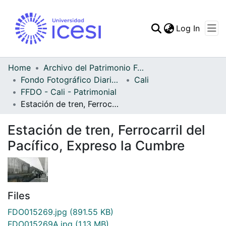
(curren
Log In
Communities & Collec
All of DSpace
Home
Archivo del Patrimonio Fotográfico y Fílmico del Valle del Cauca
Fondo Fotográfico Diario Occidente
Cali
Statistics
FFDO - Cali - Patrimonial
Estación de tren, Ferrocarril del Pacífico, Expreso la Cumbre
Estación de tren, Ferrocarril del
Pacífico, Expreso la Cumbre
Files
FDO015269.jpg
(891.55 KB)
FDO015269A.jpg
(1.13 MB)