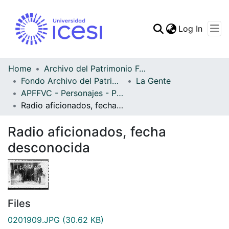
(curren
Log In
Communities & Collec
All of DSpace
Home
Archivo del Patrimonio Fotográfico y Fílmico del Valle del Cauca
Fondo Archivo del Patrimonio Fotográfico y Fílmico del Valle del Cauca
La Gente
Statistics
APFFVC - Personajes - Patrimonial
Radio aficionados, fecha desconocida
Radio aficionados, fecha
desconocida
Files
0201909.JPG
(30.62 KB)