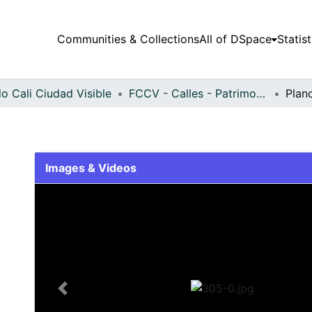
Communities & Collections
All of DSpace
Statist
o Cali Ciudad Visible
FCCV - Calles - Patrimonial
Plan
Images & Videos
Slide 1 of 1
Previous