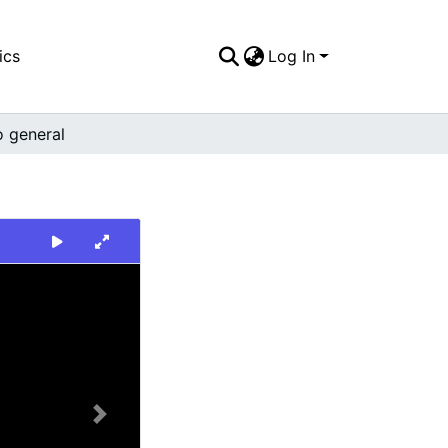
ics
Log In
o general
Next