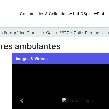
Communities & Collections
All of DSpace
Statist
Fondo Fotográfico Diario Occidente
Cali
FFDO - Cali - Patrimonial
res ambulantes
Images & Videos
Slide 1 of 2
Previous