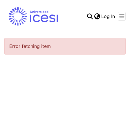
(curren
Log In
Communities & Collec
All of DSpace
Error fetching item
Statistics