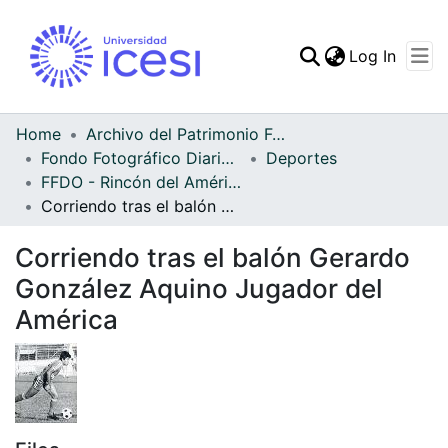
(curren
Log In
Communities & Collec
All of DSpace
Home
Archivo del Patrimonio Fotográfico y Fílmico del Valle del Cauca
Fondo Fotográfico Diario Occidente
Deportes
Statistics
FFDO - Rincón del América - Patrimonial
Corriendo tras el balón Gerardo González Aquino Jugador del América
Corriendo tras el balón Gerardo
González Aquino Jugador del
América