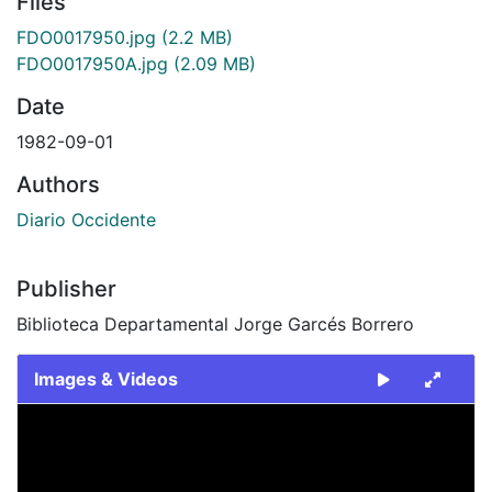
Files
FDO0017950.jpg
(2.2 MB)
FDO0017950A.jpg
(2.09 MB)
Date
1982-09-01
Authors
Diario Occidente
Publisher
Biblioteca Departamental Jorge Garcés Borrero
Images & Videos
Slide 1 of 2